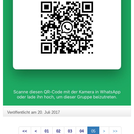
Veröffentlicht am
20. Juli 2017
<<
<
01
02
03
04
05
>
>>