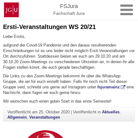
Zum
Johannes
FSJura
Inhalt
Gutenberg-
Fachschaft Jura
springen
Universität
Mainz
Ersti-Veranstaltungen WS 20/21
Liebe Erstis,
aufgrund der Covid-19 Pandemie und den daraus resultierenden
Einschränkungen ist es uns leider nicht möglich Ersti-Veranstaltungen vor
Ort durchzuführen. Stattdessen bieten wir euch am 29.10.20 und am
30.10.20 Zoom-Meetings zu verschiedenen Uhrzeiten an, in denen ihr alle
Fragen stellen könnt, die euch gerade beschäftigen.
Die Links zu den Zoom-Meetings bekommt ihr über die WhatsApp
Gruppe, die wir für euch erstellt haben. Falls Ihr noch nicht Teil dieser
Gruppe seid, schreibt uns gerne auf Instagram unter
fsjuramainz
eine
Nachricht, dann fügen wir euch gerne hinzu.
Wir wünschen euch einen guten Start in das erste Semester!
Veröffentlicht am
25. Oktober 2020
|
Veröffentlicht in
Aktuelles
,
Allgemein
,
Veranstaltungen