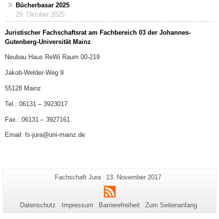
Bücherbasar 2025
29. Oktober 2025
Juristischer Fachschaftsrat am Fachbereich 03 der Johannes-
Gutenberg-Universität Mainz
Neubau Haus ReWi Raum 00-219
Jakob-Welder-Weg 9
55128 Mainz
Tel.: 06131 – 3923017
Fax.: 06131 – 3927161
Email: fs-jura@uni-mainz.de
Zusätzliche
Seiten-
Letzte
Fachschaft Jura
13. November 2017
Name:
Aktualisierung:
Informationen
RSS
zu
Datenschutz
Impressum
Barrierefreiheit
Zum Seitenanfang
dieser